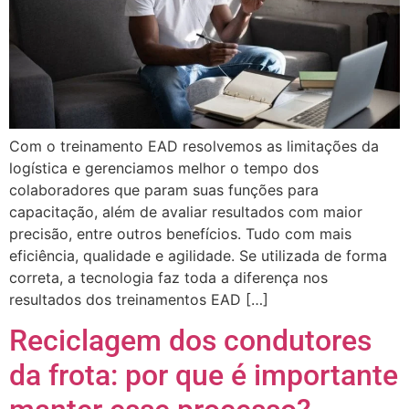
Com o treinamento EAD resolvemos as limitações da
logística e gerenciamos melhor o tempo dos
colaboradores que param suas funções para
capacitação, além de avaliar resultados com maior
precisão, entre outros benefícios. Tudo com mais
eficiência, qualidade e agilidade. Se utilizada de forma
correta, a tecnologia faz toda a diferença nos
resultados dos treinamentos EAD […]
Reciclagem dos condutores
Libras
da frota: por que é importante
Voz
+ Acessibilidade