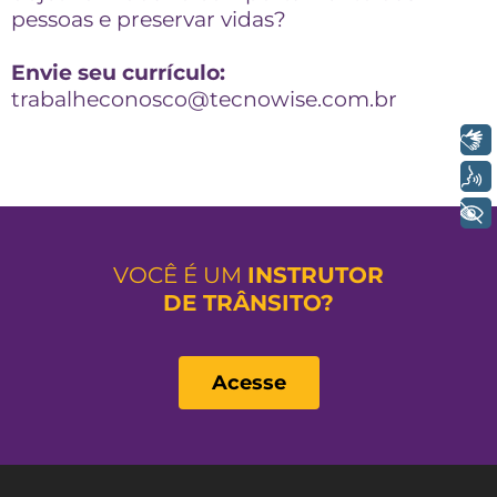
pessoas e preservar vidas?
Envie seu currículo:
trabalheconosco@tecnowise.com.br
Libras
Voz
+ Acessibilidade
VOCÊ É UM
INSTRUTOR
DE TRÂNSITO?
Acesse