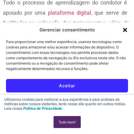
Todo o processo de aprendizagem do condutor é
apoiado por uma
plataforma digital
, que serve de
facilitador na aplicação dos treinamentos, além de
Gerenciar consentimento
possibilitar a gestão dos resultados por parte do
Para proporcionar uma melhor experiência, usamos tecnologias como
instrutor.
cookies para armazenar e/ou acessar informações do dispositivo. O
consentimento com essas tecnologias nos permite processar dados
Metodologia You Learn
como comportamento da navegação ou IDs exclusivos neste site. O não
consentimento ou a revogação do consentimento pode afetar
negativamente determinados recursos e funções.
Essa metodologia é composta por três dimensões
não lineares:
Aceitar
Plataforma Digital
Rejeitar
Utilizamos cookies para melhorar a sua experiência e para análises de
métricas sobre nossos visitantes, tanto nesse site quanto em outras mídias.
Leia nossa
Proporciona a personalização da experiência de
Política de Privacidade.
Ver preferências
aprendizagem valorizando o conhecimento prévio
Tudo bem!
Política de cookies
Declaração de privacidade
do aprendiz. Se bem aplicado, fornecendo