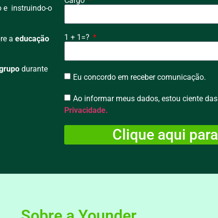
Cargo
 e instruindo-o
1 + 1=?
bre a
educação
 grupo
durante
Eu concordo em receber comunicação.
Ao informar meus dados, estou ciente das 
Privacidade.
Clique aqui para
Sobre a Younder