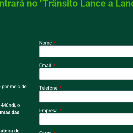
trará no "Trânsito Lance a Lan
Nome
Email
o por meio de
Telefone
a-Múndi, o
Empresa
gumas das
uteira de