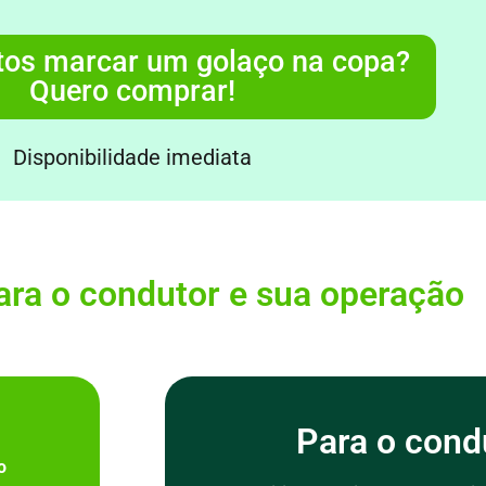
tos marcar um golaço na copa?
Quero comprar!
Disponibilidade imediata
ara o condutor e sua operação
:
Para o cond
o