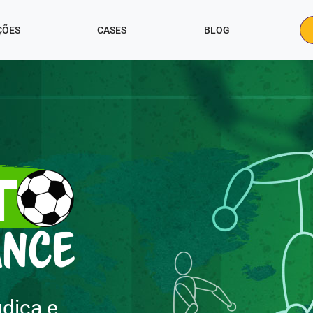
ÇÕES
CASES
BLOG
údica e