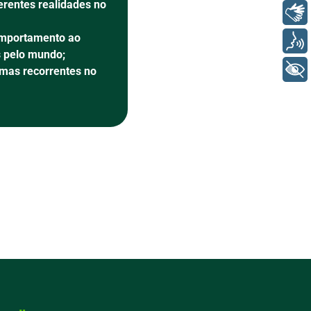
erentes realidades no
Libras
omportamento ao
Voz
s pelo mundo;
+ Acessibilidade
emas recorrentes no