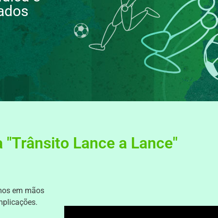
tados
 "Trânsito Lance a Lance"
ermos em mãos
mplicações.