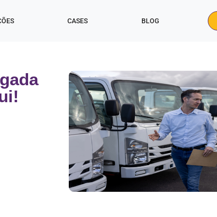
ÇÕES
CASES
BLOG
egada
qui!