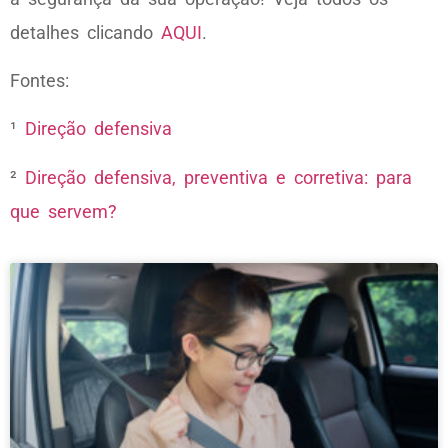
detalhes clicando
AQUI
.
Fontes:
¹
Direção defensiva
²
Direção defensiva, preventiva e corretiva: para
que servem?