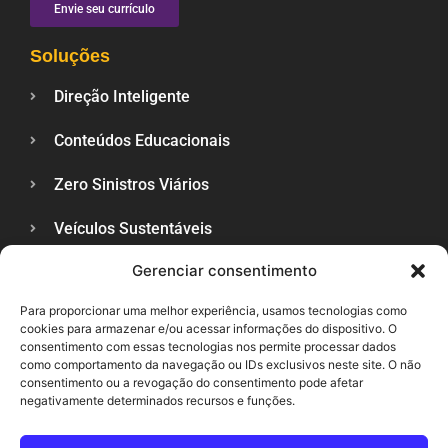
Envie seu currículo
Soluções
Direção Inteligente
Conteúdos Educacionais
Zero Sinistros Viários
Veículos Sustentáveis
Gerenciar consentimento
Trânsito Lance a Lance
Para proporcionar uma melhor experiência, usamos tecnologias como
Veja Também
cookies para armazenar e/ou acessar informações do dispositivo. O
consentimento com essas tecnologias nos permite processar dados
Blog
como comportamento da navegação ou IDs exclusivos neste site. O não
consentimento ou a revogação do consentimento pode afetar
Política de Privacidade
negativamente determinados recursos e funções.
Contato