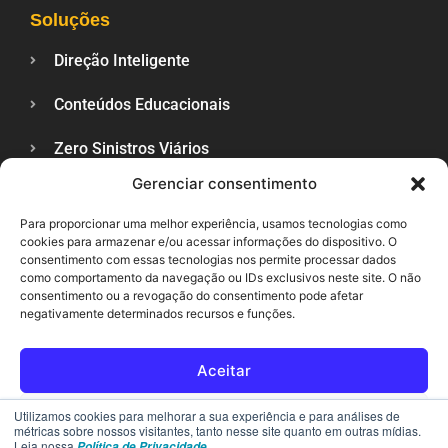
Soluções
Direção Inteligente
Conteúdos Educacionais
Zero Sinistros Viários
Gerenciar consentimento
Veículos Sustentáveis
Para proporcionar uma melhor experiência, usamos tecnologias como
Trânsito Lance a Lance
cookies para armazenar e/ou acessar informações do dispositivo. O
consentimento com essas tecnologias nos permite processar dados
Veja Também
como comportamento da navegação ou IDs exclusivos neste site. O não
consentimento ou a revogação do consentimento pode afetar
negativamente determinados recursos e funções.
Blog
Política de Privacidade
Aceitar
Contato
Rejeitar
Utilizamos cookies para melhorar a sua experiência e para análises de
métricas sobre nossos visitantes, tanto nesse site quanto em outras mídias.
Leia nossa
Política de Privacidade.