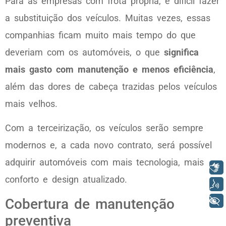
Para as empresas com frota própria, é difícil fazer
a substituição dos veículos. Muitas vezes, essas
companhias ficam muito mais tempo do que
deveriam com os automóveis, o que
significa
mais gasto com manutenção e menos eficiência
,
além das dores de cabeça trazidas pelos veículos
mais velhos.
Com a terceirização, os veículos serão sempre
modernos e, a cada novo contrato, será possível
adquirir automóveis com mais tecnologia, mais
Libras
conforto e design atualizado.
Voz
+ Acessibilidade
Cobertura de manutenção
preventiva