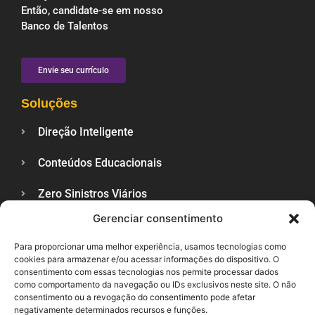
Então, candidate-se em nosso
Banco de Talentos
Envie seu currículo
Soluções
Direção Inteligente
Conteúdos Educacionais
Zero Sinistros Viários
Gerenciar consentimento
Veículos Sustentáveis
Para proporcionar uma melhor experiência, usamos tecnologias como
Trânsito Lance a Lance
cookies para armazenar e/ou acessar informações do dispositivo. O
consentimento com essas tecnologias nos permite processar dados
Veja Também
como comportamento da navegação ou IDs exclusivos neste site. O não
consentimento ou a revogação do consentimento pode afetar
negativamente determinados recursos e funções.
Blog