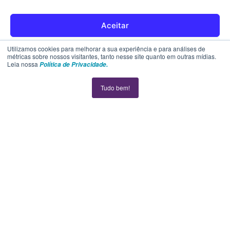
Política de Privacidade
Aceitar
Contato
Rejeitar
Utilizamos cookies para melhorar a sua experiência e para análises de
métricas sobre nossos visitantes, tanto nesse site quanto em outras mídias.
Leia nossa
Política de Privacidade.
SUPORTE
Ver preferências
Tudo bem!
Política de cookies
Declaração de privacidade