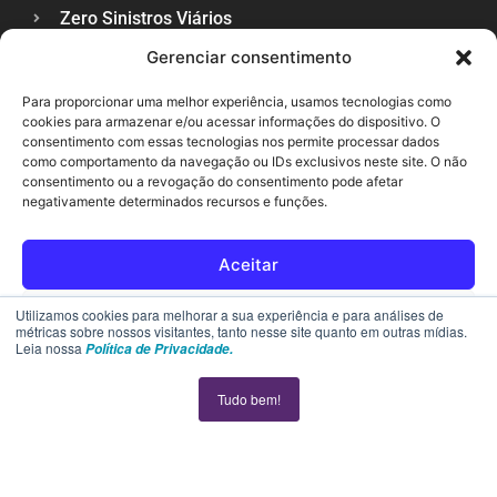
Zero Sinistros Viários
Gerenciar consentimento
Veículos Sustentáveis
Para proporcionar uma melhor experiência, usamos tecnologias como
Trânsito Lance a Lance
cookies para armazenar e/ou acessar informações do dispositivo. O
consentimento com essas tecnologias nos permite processar dados
Veja Também
como comportamento da navegação ou IDs exclusivos neste site. O não
consentimento ou a revogação do consentimento pode afetar
negativamente determinados recursos e funções.
Blog
Política de Privacidade
Aceitar
Contato
Rejeitar
Utilizamos cookies para melhorar a sua experiência e para análises de
métricas sobre nossos visitantes, tanto nesse site quanto em outras mídias.
Leia nossa
Política de Privacidade.
SUPORTE
Ver preferências
Tudo bem!
Política de cookies
Declaração de privacidade