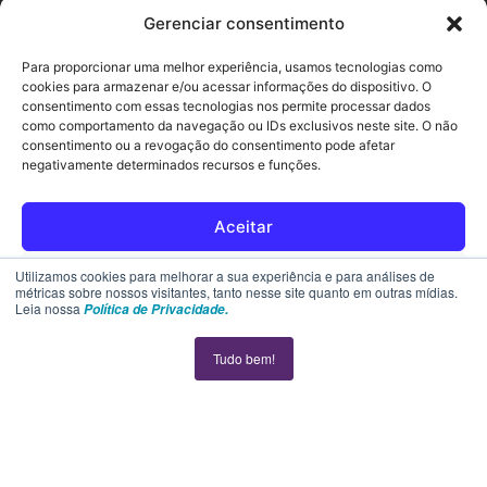
Gerenciar consentimento
Veículos Sustentáveis
Para proporcionar uma melhor experiência, usamos tecnologias como
Trânsito Lance a Lance
cookies para armazenar e/ou acessar informações do dispositivo. O
consentimento com essas tecnologias nos permite processar dados
Veja Também
como comportamento da navegação ou IDs exclusivos neste site. O não
consentimento ou a revogação do consentimento pode afetar
negativamente determinados recursos e funções.
Blog
Política de Privacidade
Aceitar
Contato
Rejeitar
Utilizamos cookies para melhorar a sua experiência e para análises de
métricas sobre nossos visitantes, tanto nesse site quanto em outras mídias.
Leia nossa
Política de Privacidade.
SUPORTE
Ver preferências
Tudo bem!
Política de cookies
Declaração de privacidade