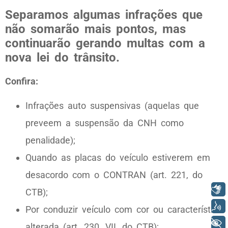
Separamos algumas infrações que
não somarão mais pontos, mas
continuarão gerando multas com a
nova lei do trânsito.
Confira:
Infrações auto suspensivas (aquelas que
preveem a suspensão da CNH como
penalidade);
Quando as placas do veículo estiverem em
desacordo com o CONTRAN (art. 221, do
Libras
CTB);
Voz
Por conduzir veículo com cor ou característica
+ Acessibilidade
alterada (art. 230, VII, do CTB);