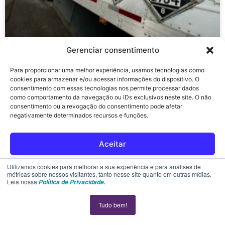
Gerenciar consentimento
Para proporcionar uma melhor experiência, usamos tecnologias como
cookies para armazenar e/ou acessar informações do dispositivo. O
ANTT 5.998/2022: tudo que sua
consentimento com essas tecnologias nos permite processar dados
como comportamento da navegação ou IDs exclusivos neste site. O não
operação precisa saber para
consentimento ou a revogação do consentimento pode afetar
cumprir a Legislação
negativamente determinados recursos e funções.
Aceitar
Younder
24 de novembro de 2025
Rejeitar
Utilizamos cookies para melhorar a sua experiência e para análises de
métricas sobre nossos visitantes, tanto nesse site quanto em outras mídias.
Leia nossa
Política de Privacidade.
Ver preferências
Tudo bem!
Política de cookies
Declaração de privacidade