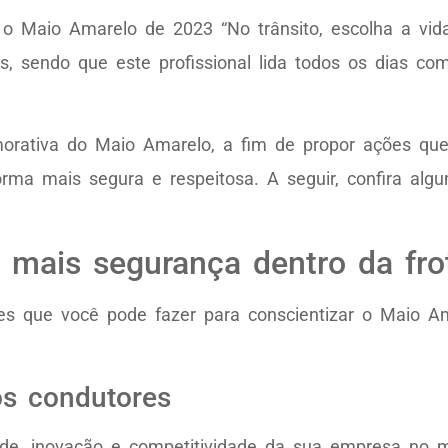
Maio Amarelo de 2023 “No trânsito, escolha a vida
, sendo que este profissional lida todos os dias co
morativa do Maio Amarelo, a fim de propor ações qu
forma mais segura e respeitosa. A seguir, confira al
r mais segurança dentro da fr
ções que você pode fazer para conscientizar o Maio
os condutores
ade, inovação e competitividade da sua empresa no 