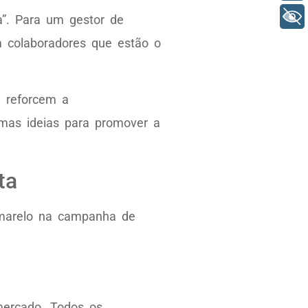
+ Acessibilidade
”. Para um gestor de
m colaboradores que estão o
e reforcem a
gumas ideias para promover a
ota
 Amarelo na campanha de
mercado. Todos os