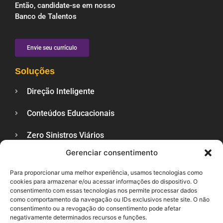
Então, candidate-se em nosso
Banco de Talentos
Envie seu currículo
Soluções
Direção Inteligente
Conteúdos Educacionais
Zero Sinistros Viários
Gerenciar consentimento
Veículos Sustentáveis
Para proporcionar uma melhor experiência, usamos tecnologias como
Trânsito Lance a Lance
cookies para armazenar e/ou acessar informações do dispositivo. O
consentimento com essas tecnologias nos permite processar dados
Veja Também
como comportamento da navegação ou IDs exclusivos neste site. O não
consentimento ou a revogação do consentimento pode afetar
negativamente determinados recursos e funções.
Blog