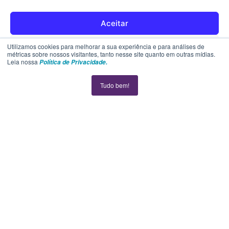
Política de Privacidade
Aceitar
Contato
Rejeitar
Utilizamos cookies para melhorar a sua experiência e para análises de
métricas sobre nossos visitantes, tanto nesse site quanto em outras mídias.
Leia nossa
Política de Privacidade.
SUPORTE
Ver preferências
Tudo bem!
Política de cookies
Declaração de privacidade