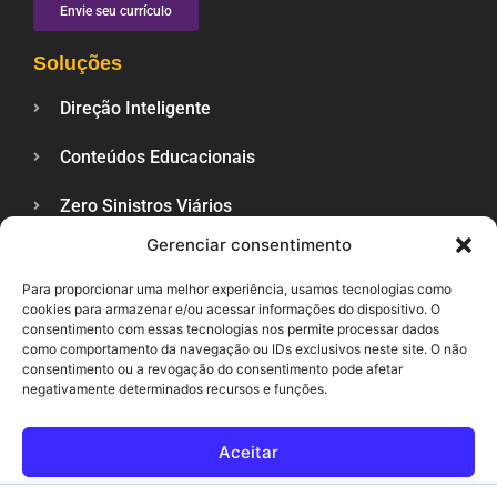
Envie seu currículo
Soluções
Direção Inteligente
Conteúdos Educacionais
Zero Sinistros Viários
Gerenciar consentimento
Veículos Sustentáveis
Para proporcionar uma melhor experiência, usamos tecnologias como
Trânsito Lance a Lance
cookies para armazenar e/ou acessar informações do dispositivo. O
consentimento com essas tecnologias nos permite processar dados
Veja Também
como comportamento da navegação ou IDs exclusivos neste site. O não
consentimento ou a revogação do consentimento pode afetar
negativamente determinados recursos e funções.
Blog
Política de Privacidade
Aceitar
Contato