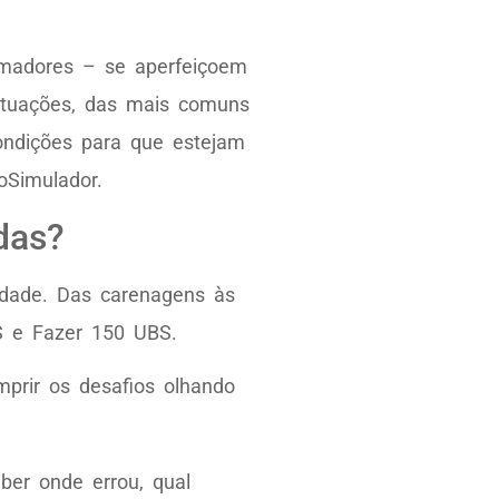
 amadores – se aperfeiçoem
situações, das mais comuns
ondições para que estejam
oSimulador.
das?
idade. Das carenagens às
BS e Fazer 150 UBS.
mprir os desafios olhando
ber onde errou, qual