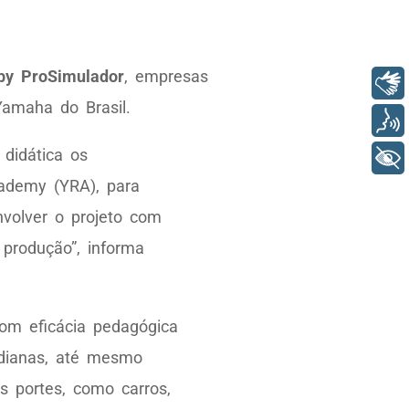
by ProSimulador
, empresas
Libras
Yamaha do Brasil.
Voz
 didática os
+ Acessibilidade
cademy (YRA), para
volver o projeto com
produção”, informa
com eficácia pedagógica
idianas, até mesmo
s portes, como carros,