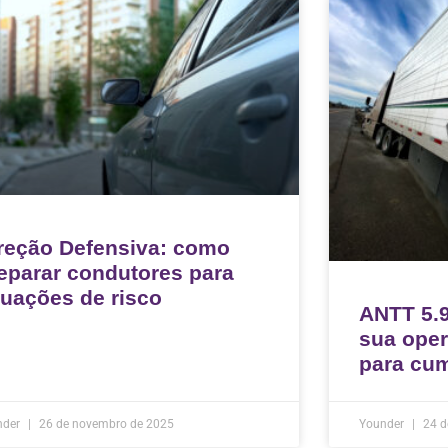
reção Defensiva: como
eparar condutores para
tuações de risco
ANTT 5.9
sua oper
para cum
nder
26 de novembro de 2025
Younder
24 d