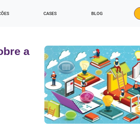
ÇÕES
CASES
BLOG
obre a