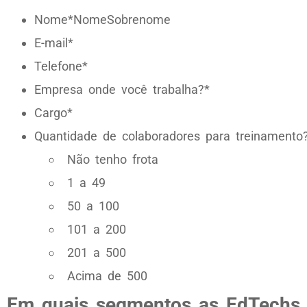
Nome*NomeSobrenome
E-mail*
Telefone*
Empresa onde você trabalha?*
Cargo*
Quantidade de colaboradores para treinamento
Não tenho frota
1 a 49
50 a 100
101 a 200
201 a 500
Acima de 500
Em quais segmentos as EdTechs