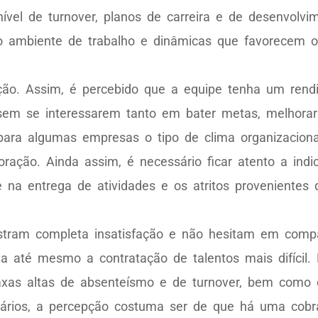
ível de turnover, planos de carreira e de desenvolvime
 do ambiente de trabalho e dinâmicas que favorecem 
ção. Assim, é percebido que a equipe tenha um ren
sem se interessarem tanto em bater metas, melhor
para algumas empresas o tipo de clima organizacion
poração. Ainda assim, é necessário ficar atento a in
te na entrega de atividades e os atritos proveniente
stram completa insatisfação e não hesitam em compar
na até mesmo a contratação de talentos mais difícil
 taxas altas de absenteísmo e de turnover, bem como
ionários, a percepção costuma ser de que há uma cob