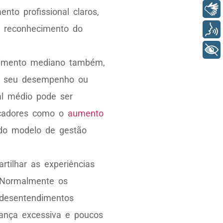
Libras
nto profissional claros,
o reconhecimento do
Voz
+ Acessibilidade
dimento mediano também,
ar seu desempenho ou
al médio pode ser
dicadores como o
aumento
s do modelo de gestão
tilhar as experiências
. Normalmente os
 desentendimentos
rança excessiva e poucos