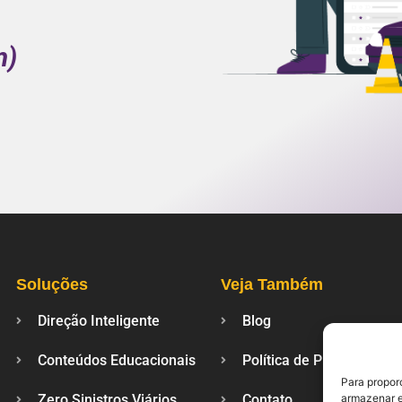
m)
.
Soluções
Veja Também
Direção Inteligente
Blog
Conteúdos Educacionais
Política de Privacidade
Para propor
Zero Sinistros Viários
Contato
armazenar e