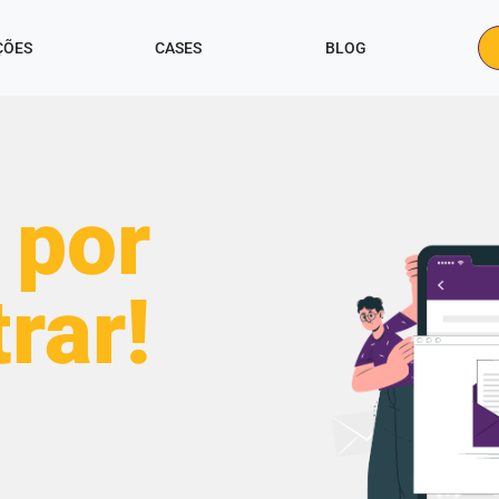
ÇÕES
CASES
BLOG
 por
trar!