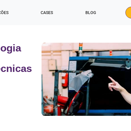
ÇÕES
CASES
BLOG
logia
écnicas