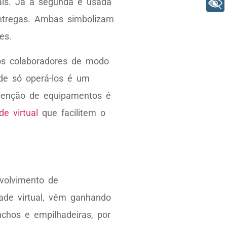
ais. Já a segunda é usada
+ Acessibilidade
entregas. Ambas simbolizam
es.
 os colaboradores de modo
de só operá-los é um
tenção de equipamentos é
e virtual
que facilitem o
volvimento de
ade virtual, vêm ganhando
chos e empilhadeiras, por