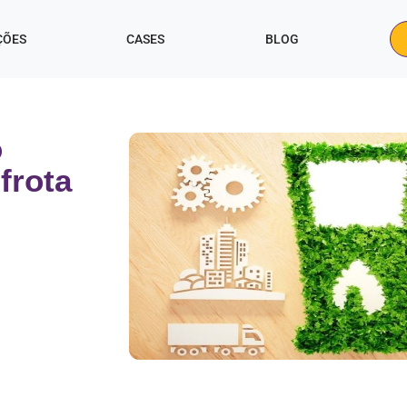
ÇÕES
CASES
BLOG
o
frota