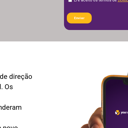
de direção
l. Os
enderam
m novo