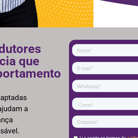
dutores
cia que
portamento
daptadas
 ajudam a
ança
sável.