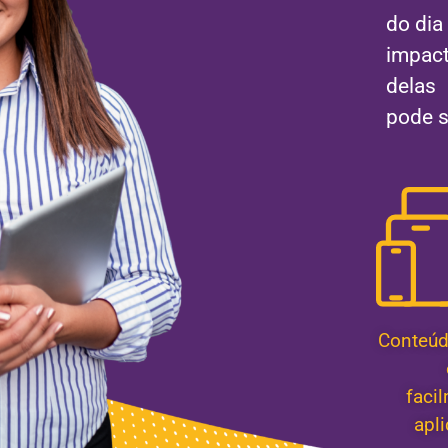
do dia
impac
delas
pode s
Conteúd
faci
apli