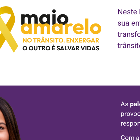
Neste
sua em
trans
trânsi
As
pal
provoc
respon
Com a