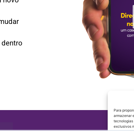
 mudar
 dentro
Para propor
armazenar e
tecnologias
exclusivos 
afetar nega